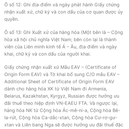
Ô số 12: Ghi địa điểm và ngày phát hành Giấy chứng
nhận xuất xứ, chữ ký và con dấu của cơ quan được ủy
quyền.
Ô số 13: Ghi Xuất xứ của hàng hóa (Một bên là – Cộng
hòa xã hội chủ nghĩa Việt Nam; bên còn lại là thành
viên của Liên minh kinh tế Á – Âu, địa điểm và ngày
khai, chữ ký và con dấu của người khai.
Giấy chứng nhận xuất xứ Mẫu EAV – (Certificate of
Origin Form EAV) và Tờ khai bổ sung C/O mẫu EAV –
Additional Sheet of Certificate of Origin Form EAV
dành cho hàng hóa XK từ Việt Nam đi Armenia,
Belarus, Kazakhstan, Kyrgyz, Russian được hưởng ưu
đãi thuế theo hiệp định VN-EAEU FTA. Và ngược lại,
hàng hóa NK từ Cộng hòa Ác-mê-ni-a, Cộng hòa Bê-
la-rút, Cộng hòa Ca-dắc-xtan, Cộng hòa Cư-rơ-gư-
xtan và Liên bang Nga sẽ được hưởng ưu đãi thuế đặc