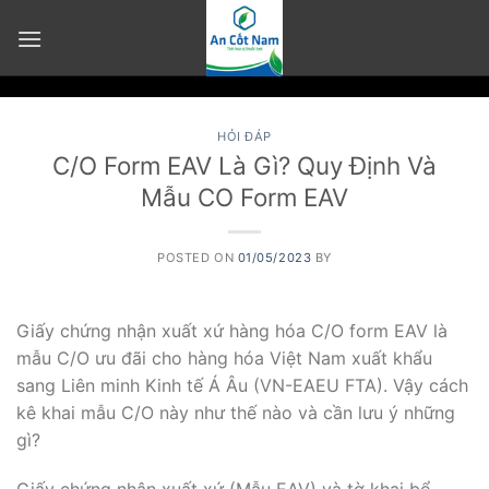
Skip
to
content
HỎI ĐÁP
C/O Form EAV Là Gì? Quy Định Và
Mẫu CO Form EAV
POSTED ON
01/05/2023
BY
Giấy chứng nhận xuất xứ hàng hóa C/O form EAV là
mẫu C/O ưu đãi cho hàng hóa Việt Nam xuất khẩu
sang Liên minh Kinh tế Á Âu (VN-EAEU FTA). Vậy cách
kê khai mẫu C/O này như thế nào và cần lưu ý những
gì?