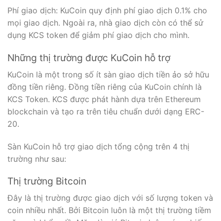
Phí giao dịch: KuCoin quy định phí giao dịch 0.1% cho
mọi giao dịch. Ngoài ra, nhà giao dịch còn có thể sử
dụng KCS token để giảm phí giao dịch cho mình.
Những thị trường được KuCoin hỗ trợ
KuCoin là một trong số ít sàn giao dịch tiền ảo sở hữu
đồng tiền riêng. Đồng tiền riêng của KuCoin chính là
KCS Token. KCS được phát hành dựa trên Ethereum
blockchain và tạo ra trên tiêu chuẩn dưới dạng ERC-
20.
Sàn KuCoin hỗ trợ giao dịch tổng cộng trên 4 thị
trường như sau:
Thị trường Bitcoin
Đây là thị trường được giao dịch với số lượng token và
coin nhiều nhất. Bởi Bitcoin luôn là một thị trường tiềm