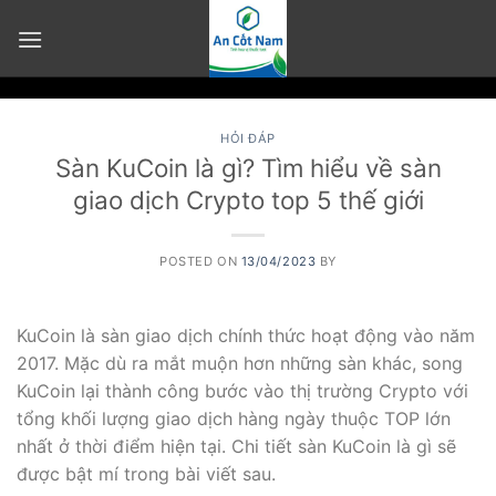
Skip
to
content
HỎI ĐÁP
Sàn KuCoin là gì? Tìm hiểu về sàn
giao dịch Crypto top 5 thế giới
POSTED ON
13/04/2023
BY
KuCoin là sàn giao dịch chính thức hoạt động vào năm
2017. Mặc dù ra mắt muộn hơn những sàn khác, song
KuCoin lại thành công bước vào thị trường Crypto với
tổng khối lượng giao dịch hàng ngày thuộc TOP lớn
nhất ở thời điểm hiện tại. Chi tiết sàn KuCoin là gì sẽ
được bật mí trong bài viết sau.