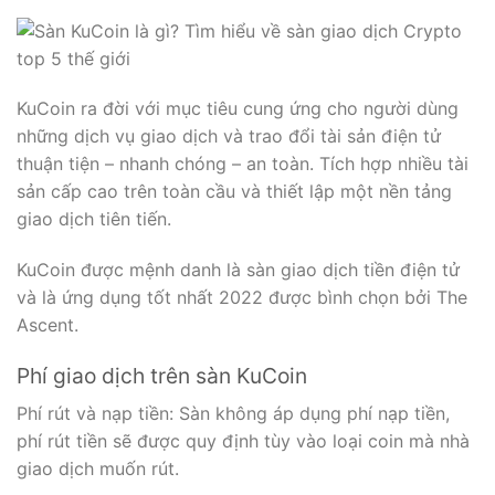
KuCoin ra đời với mục tiêu cung ứng cho người dùng
những dịch vụ giao dịch và trao đổi tài sản điện tử
thuận tiện – nhanh chóng – an toàn. Tích hợp nhiều tài
sản cấp cao trên toàn cầu và thiết lập một nền tảng
giao dịch tiên tiến.
KuCoin được mệnh danh là sàn giao dịch tiền điện tử
và là ứng dụng tốt nhất 2022 được bình chọn bởi The
Ascent.
Phí giao dịch trên sàn KuCoin
Phí rút và nạp tiền: Sàn không áp dụng phí nạp tiền,
phí rút tiền sẽ được quy định tùy vào loại coin mà nhà
giao dịch muốn rút.