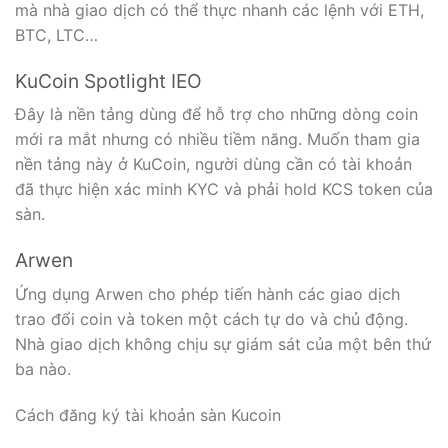
mà nhà giao dịch có thể thực nhanh các lệnh với ETH,
BTC, LTC…
KuCoin Spotlight IEO
Đây là nền tảng dùng để hỗ trợ cho những dòng coin
mới ra mắt nhưng có nhiều tiềm năng. Muốn tham gia
nền tảng này ở KuCoin, người dùng cần có tài khoản
đã thực hiện xác minh KYC và phải hold KCS token của
sàn.
Arwen
Ứng dụng Arwen cho phép tiến hành các giao dịch
trao đổi coin và token một cách tự do và chủ động.
Nhà giao dịch không chịu sự giám sát của một bên thứ
ba nào.
Cách đăng ký tài khoản sàn Kucoin