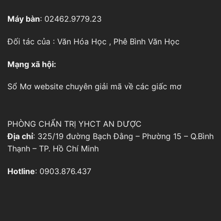
Máy bàn
: 02462.9779.23
Đối tác của :
Văn Hóa Học
,
Phê Bình Văn Học
Mạng xã hội:
Sổ Mơ
website chuyên giải mã về các giấc mơ
PHÒNG CHẨN TRỊ YHCT AN DƯỢC
Địa chỉ
: 325/19 đường Bạch Đằng – Phường 15 – Q.Bình
Thạnh – TP. Hồ Chí Minh
Hotline
: 0903.876.437