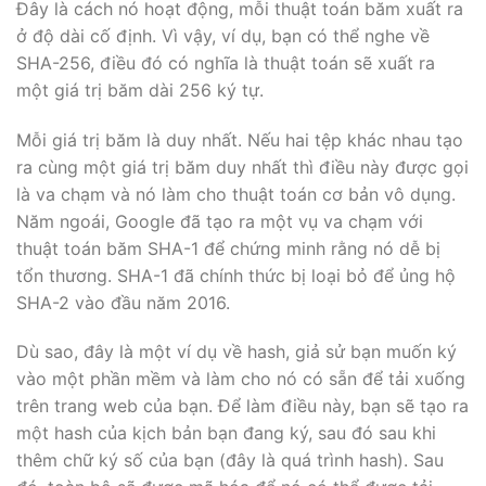
Đây là cách nó hoạt động, mỗi thuật toán băm xuất ra
ở độ dài cố định. Vì vậy, ví dụ, bạn có thể nghe về
SHA-256, điều đó có nghĩa là thuật toán sẽ xuất ra
một giá trị băm dài 256 ký tự.
Mỗi giá trị băm là duy nhất. Nếu hai tệp khác nhau tạo
ra cùng một giá trị băm duy nhất thì điều này được gọi
là va chạm và nó làm cho thuật toán cơ bản vô dụng.
Năm ngoái, Google đã tạo ra một vụ va chạm với
thuật toán băm SHA-1 để chứng minh rằng nó dễ bị
tổn thương. SHA-1 đã chính thức bị loại bỏ để ủng hộ
SHA-2 vào đầu năm 2016.
Dù sao, đây là một ví dụ về hash, giả sử bạn muốn ký
vào một phần mềm và làm cho nó có sẵn để tải xuống
trên trang web của bạn. Để làm điều này, bạn sẽ tạo ra
một hash của kịch bản bạn đang ký, sau đó sau khi
thêm chữ ký số của bạn (đây là quá trình hash). Sau