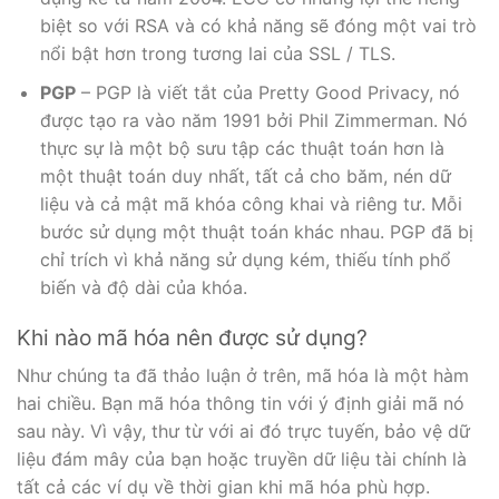
biệt so với RSA và có khả năng sẽ đóng một vai trò
nổi bật hơn trong tương lai của SSL / TLS.
PGP
– PGP là viết tắt của Pretty Good Privacy, nó
được tạo ra vào năm 1991 bởi Phil Zimmerman. Nó
thực sự là một bộ sưu tập các thuật toán hơn là
một thuật toán duy nhất, tất cả cho băm, nén dữ
liệu và cả mật mã khóa công khai và riêng tư. Mỗi
bước sử dụng một thuật toán khác nhau. PGP đã bị
chỉ trích vì khả năng sử dụng kém, thiếu tính phổ
biến và độ dài của khóa.
Khi nào mã hóa nên được sử dụng?
Như chúng ta đã thảo luận ở trên, mã hóa là một hàm
hai chiều. Bạn mã hóa thông tin với ý định giải mã nó
sau này. Vì vậy, thư từ với ai đó trực tuyến, bảo vệ dữ
liệu đám mây của bạn hoặc truyền dữ liệu tài chính là
tất cả các ví dụ về thời gian khi mã hóa phù hợp.