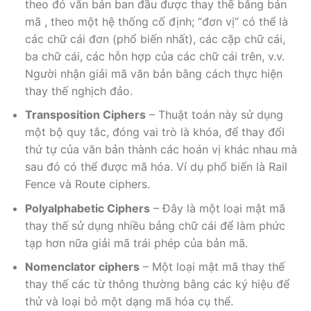
theo đó văn bản ban đầu được thay thế bằng bản
mã , theo một hệ thống cố định; “đơn vị” có thể là
các chữ cái đơn (phổ biến nhất), các cặp chữ cái,
ba chữ cái, các hỗn hợp của các chữ cái trên, v.v.
Người nhận giải mã văn bản bằng cách thực hiện
thay thế nghịch đảo.
Transposition Ciphers
– Thuật toán này sử dụng
một bộ quy tắc, đóng vai trò là khóa, để thay đổi
thứ tự của văn bản thành các hoán vị khác nhau mà
sau đó có thể được mã hóa. Ví dụ phổ biến là Rail
Fence và Route ciphers.
Polyalphabetic Ciphers
– Đây là một loại mật mã
thay thế sử dụng nhiều bảng chữ cái để làm phức
tạp hơn nữa giải mã trái phép của bản mã.
Nomenclator ciphers
– Một loại mật mã thay thế
thay thế các từ thông thường bằng các ký hiệu để
thử và loại bỏ một dạng mã hóa cụ thể.