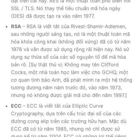
dại trên cái này. AES là một thuật toán phổ biến với
SSL / TLS. Nó thay thế tiêu chuẩn mã hóa ngày
(DES) đã được tạo ra vào năm 1977.
RSA
– RSA là viết tắt của Rivest-Shamir-Adlemen,
sau những người sáng tạo, nó là một thuật toán mã
hóa khóa công khai (không đối xứng) đã có từ năm
1978 và vẫn được sử dụng rộng rãi hiện nay. Nó sử
dụng sự thừa số của các số nguyên tố để mã hóa
bản rõ. [Sự thật thú vị: Không may tên Clifford
Cocks, một nhà toán học làm việc cho GCHQ, một
cơ quan tình báo Anh, đã phát minh ra một hệ thống
tương đương năm năm trước đó, vào năm 1973,
nhưng nó không được giải mã cho đến năm 1997.]
ECC
– ECC là viết tắt của Elliptic Curve
Cryptography, dựa trên cấu trúc đại số của các
đường cong elip trên các trường hữu hạn. Mặc dù
ECC đã có từ năm 1985, nhưng nó chỉ được sử
dụng kể từ năm 2004. ECC có những lợi thế riêng