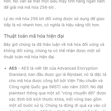
hơn. Nó vẫn sẽ mất một siêu máy tính hàng ngàn năm
để giải mã mã hóa 256-bit .
Lý do mã hóa 256 bit đối xứng được sử dụng để giao
tiếp là nó nhanh hơn, có nghĩa là hiệu năng tốt hơn.
Thuật toán mã hóa hiện đại
Bây giờ chúng ta đã thảo luận về mã hóa đối xứng và
không đối xứng, chúng ta có thể nhận được một số
thuật toán mã hóa hiện đại.
AES
– AES là viết tắt của Advanced Encryption
Standard, ban đầu được gọi là Rijndael, nó là đặc tả
cho mã hóa được công bố bởi Viện Tiêu chuẩn và
Công nghệ Quốc gia (NIST) vào năm 2001. Nó đặt
plaintext thông qua một số “vòng chuyển đổi” được
xác định bởi kích thước khóa, mỗi vòng bao gồm
một số bước xử lý. Chúng ta đừng đi quá xa vào cỏ