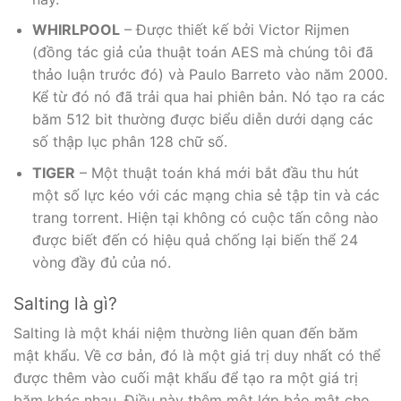
WHIRLPOOL
– Được thiết kế bởi Victor Rijmen
(đồng tác giả của thuật toán AES mà chúng tôi đã
thảo luận trước đó) và Paulo Barreto vào năm 2000.
Kể từ đó nó đã trải qua hai phiên bản. Nó tạo ra các
băm 512 bit thường được biểu diễn dưới dạng các
số thập lục phân 128 chữ số.
TIGER
– Một thuật toán khá mới bắt đầu thu hút
một số lực kéo với các mạng chia sẻ tập tin và các
trang torrent. Hiện tại không có cuộc tấn công nào
được biết đến có hiệu quả chống lại biến thể 24
vòng đầy đủ của nó.
Salting là gì?
Salting là một khái niệm thường liên quan đến băm
mật khẩu. Về cơ bản, đó là một giá trị duy nhất có thể
được thêm vào cuối mật khẩu để tạo ra một giá trị
băm khác nhau. Điều này thêm một lớp bảo mật cho