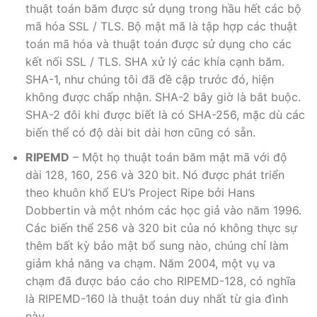
thuật toán băm được sử dụng trong hầu hết các bộ
mã hóa SSL / TLS. Bộ mật mã là tập hợp các thuật
toán mã hóa và thuật toán được sử dụng cho các
kết nối SSL / TLS. SHA xử lý các khía cạnh băm.
SHA-1, như chúng tôi đã đề cập trước đó, hiện
không được chấp nhận. SHA-2 bây giờ là bắt buộc.
SHA-2 đôi khi được biết là có SHA-256, mặc dù các
biến thể có độ dài bit dài hơn cũng có sẵn.
RIPEMD
– Một họ thuật toán băm mật mã với độ
dài 128, 160, 256 và 320 bit. Nó được phát triển
theo khuôn khổ EU’s Project Ripe bởi Hans
Dobbertin và một nhóm các học giả vào năm 1996.
Các biến thể 256 và 320 bit của nó không thực sự
thêm bất kỳ bảo mật bổ sung nào, chúng chỉ làm
giảm khả năng va chạm. Năm 2004, một vụ va
chạm đã được báo cáo cho RIPEMD-128, có nghĩa
là RIPEMD-160 là thuật toán duy nhất từ ​​gia đình
này.