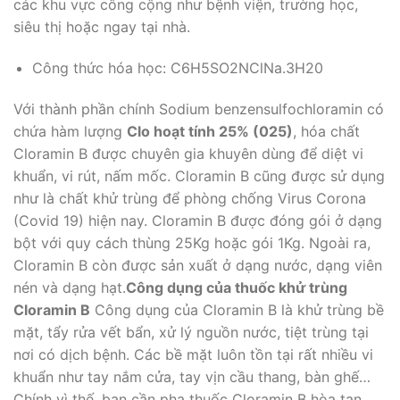
các khu vực công cộng như bệnh viện, trường học,
siêu thị hoặc ngay tại nhà.
Công thức hóa học: C6H5SO2NClNa.3H20
Với thành phần chính Sodium benzensulfochloramin có
chứa hàm lượng
Clo hoạt tính 25% (025)
, hóa chất
Cloramin B được chuyên gia khuyên dùng để diệt vi
khuẩn, vi rút, nấm mốc. Cloramin B cũng được sử dụng
như là chất khử trùng để phòng chống Virus Corona
(Covid 19) hiện nay. Cloramin B được đóng gói ở dạng
bột với quy cách thùng 25Kg hoặc gói 1Kg. Ngoài ra,
Cloramin B còn được sản xuất ở dạng nước, dạng viên
nén và dạng hạt.
Công dụng của thuốc khử trùng
Cloramin B
Công dụng của Cloramin B là khử trùng bề
mặt, tẩy rửa vết bẩn, xử lý nguồn nước, tiệt trùng tại
nơi có dịch bệnh. Các bề mặt luôn tồn tại rất nhiều vi
khuẩn như tay nắm cửa, tay vịn cầu thang, bàn ghế…
Chính vì thế, bạn cần pha thuốc Cloramin B hòa tan