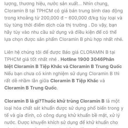
lượng, thương hiệu, nước sản xuất… Nhìn chung,
Cloramin B tại TPHCM có giá bán trung bình dao động
trong khoảng từ 200,000 đ – 600,000 đ/kg tùy loại và
tùy từng thời điểm dịch của thị trường . Do vậy, bạn
hãy tùy vào nhu cầu sử dụng và điều kiện để có thể
lựa chọn được sản phẩm Cloramin B phù hợp nhất nhé.
Liên hệ chúng tôi để được Báo giá CLORAMIN B tại
TPHCM giá tốt nhất nhé .
Hotline 1900 3046
Phân
biệt Cloramin B Tiệp Khắc và Cloramin B Trung Quốc
Nếu bạn chưa có kinh nghiệm sử dụng Cloramin B thì
rất dễ nhầm lẫn giữa
Cloramin B Tiệp Khắc
và
Cloramin B Trung Quốc
.
Cloramin B là gì?
Thuốc khử trùng Cloramin B
là một
loại hóa chất sát khuẩn được sử dụng phổ biến trong y
tế và gia đình, có công dụng khử khuẩn bề mặt, xử lý
nước. Được khuyến khích sử dụng để khử khuẩn cho