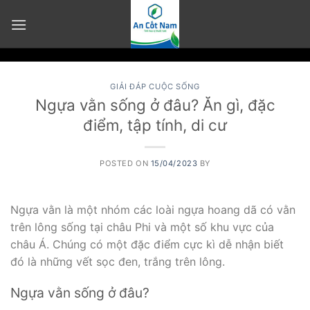
Skip
to
content
GIẢI ĐÁP CUỘC SỐNG
Ngựa vằn sống ở đâu? Ăn gì, đặc
điểm, tập tính, di cư
POSTED ON
15/04/2023
BY
Ngựa vằn là một nhóm các loài ngựa hoang dã có vằn
trên lông sống tại châu Phi và một số khu vực của
châu Á. Chúng có một đặc điểm cực kì dễ nhận biết
đó là những vết sọc đen, trắng trên lông.
Ngựa vằn sống ở đâu?