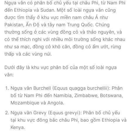
Ngựa vằn có phân bố chủ yếu tại châu Phi, từ Nam Phi
đến Ethiopia và Sudan. Một số loài ngựa vằn cũng
được tìm thấy ở khu vực miền nam châu Á như
Pakistan, Ấn Độ và tây nam Trung Quốc. Chúng
thường sống ở các vùng đồng cỏ và thảo nguyên, và
có thể thích nghi với nhiều môi trường sống khác nhau
như sa mạc, đồng cỏ khô cằn, đồng cỏ ẩm ướt, rừng
thấp và các vùng núi.
Dưới đây là khu vực phân bố của một số loài ngựa
vằn:
Ngựa vằn Burchell (Equus quagga burchellii): Phân
bố từ Nam Phi đến Namibia, Zimbabwe, Botswana,
Mozambique và Angola.
Ngựa vằn Grevy (Equus grevyi): Phân bố chủ yếu
tại khu vực đông bắc châu Phi, bao gồm Ethiopia và
Kenya.