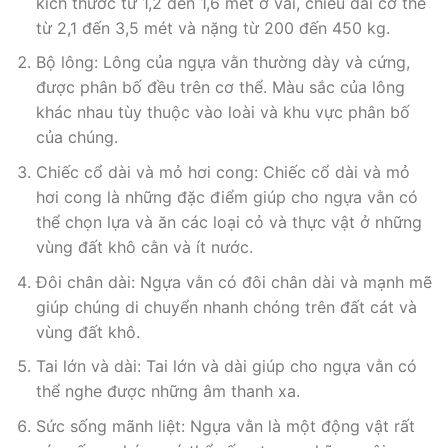
kích thước từ 1,2 đến 1,6 mét ở vai, chiều dài cơ thể
từ 2,1 đến 3,5 mét và nặng từ 200 đến 450 kg.
Bộ lông: Lông của ngựa vằn thường dày và cứng,
được phân bố đều trên cơ thể. Màu sắc của lông
khác nhau tùy thuộc vào loài và khu vực phân bố
của chúng.
Chiếc cổ dài và mỏ hơi cong: Chiếc cổ dài và mỏ
hơi cong là những đặc điểm giúp cho ngựa vằn có
thể chọn lựa và ăn các loại cỏ và thực vật ở những
vùng đất khô cằn và ít nước.
Đôi chân dài: Ngựa vằn có đôi chân dài và mạnh mẽ
giúp chúng di chuyển nhanh chóng trên đất cát và
vùng đất khô.
Tai lớn và dài: Tai lớn và dài giúp cho ngựa vằn có
thể nghe được những âm thanh xa.
Sức sống mãnh liệt: Ngựa vằn là một động vật rất