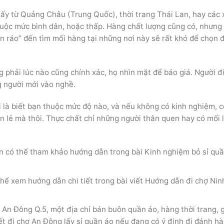
ấy từ Quảng Châu (Trung Quốc), thời trang Thái Lan, hay các
uộc mức bình dân, hoặc thấp. Hàng chất lượng cũng có, nhưng
ân ráo” đến tìm mối hàng tại những nơi này sẽ rất khó để chọn 
 phải lúc nào cũng chính xác, họ nhìn mặt để báo giá. Người đ
g người mới vào nghề.
 là biết bạn thuộc mức độ nào, và nếu không có kinh nghiệm, c
 lẻ mà thôi. Thực chất chỉ những người thân quen hay có mối 
ạn có thể tham khảo hướng dẫn trong bài Kinh nghiệm bỏ sỉ qu
thể xem hướng dẫn chi tiết trong bài viết Hướng dẫn đi chợ Nin
 An Đông Q.5, một địa chỉ bán buôn quần áo, hàng thời trang, 
t đi chợ An Đông lấy sỉ quần áo nếu đang có ý định đi đánh hà