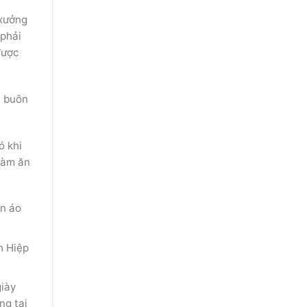
 xưởng
 phải
được
i buôn
ó khi
làm ăn
ần áo
h Hiệp
giày
ng tại