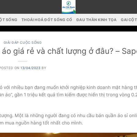
CỘT SỐNG
THOÁI HOÁ ĐỐT SỐNG CỔ
ĐAU THẦN KINH TỌA
GAI CỘ
GIẢI ĐÁP CUỘC SỐNG
áo giá rẻ và chất lượng ở đâu? – Sap
POSTED ON
13/04/2023
BY
hó với nhiều bạn đang muốn khởi nghiệp kinh doanh mặt hàng t
n áo”, gần 1 triệu kết quả tìm kiếm được hiển thị trong vòng 0.
 tượng. Một là những người đang có nhu cầu bán quần áo sỉ onl
tìm mua nguồn hàng tốt nhất cho mình.