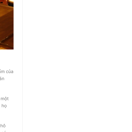
hẩm của
bán
y một
a họ
 hô