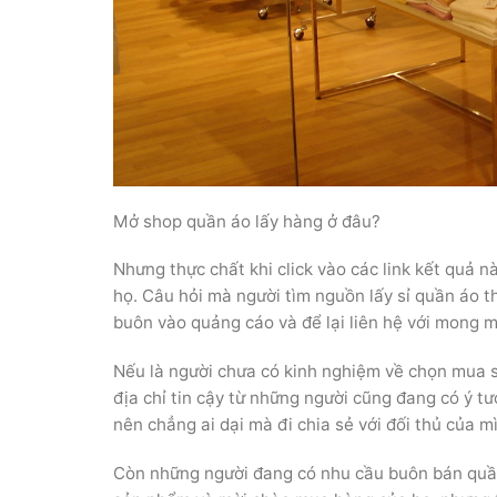
Mở shop quần áo lấy hàng ở đâu?
Nhưng thực chất khi click vào các link kết quả 
họ. Câu hỏi mà người tìm nguồn lấy sỉ quần áo th
buôn vào quảng cáo và để lại liên hệ với mong 
Nếu là người chưa có kinh nghiệm về chọn mua sỉ
địa chỉ tin cậy từ những người cũng đang có ý t
nên chẳng ai dại mà đi chia sẻ với đối thủ của m
Còn những người đang có nhu cầu buôn bán quần 