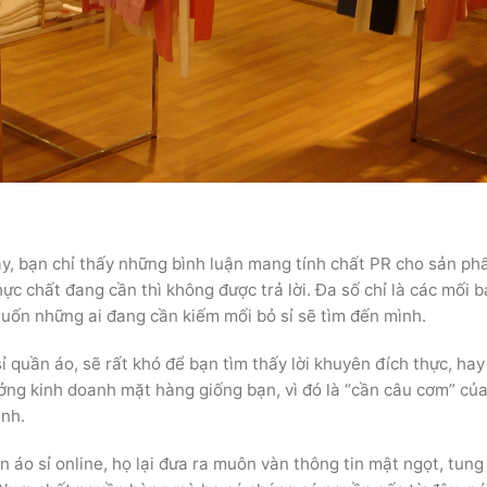
này, bạn chỉ thấy những bình luận mang tính chất PR cho sản p
ực chất đang cần thì không được trả lời. Đa số chỉ là các mối 
muốn những ai đang cần kiếm mối bỏ sỉ sẽ tìm đến mình.
 quần áo, sẽ rất khó để bạn tìm thấy lời khuyên đích thực, ha
ưởng kinh doanh mặt hàng giống bạn, vì đó là “cần câu cơm” củ
ình.
áo sỉ online, họ lại đưa ra muôn vàn thông tin mật ngọt, tung