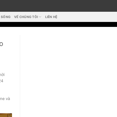
T SỐNG
VỂ CHÚNG TÔI
LIÊN HỆ
o
hời
24
ine và