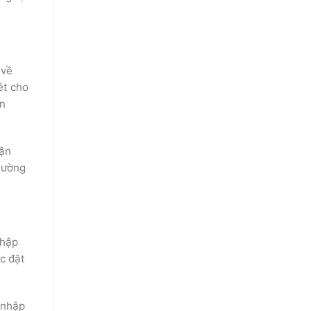
 về
ét cho
ản
vận
hường
nhập
c đặt
 nhập