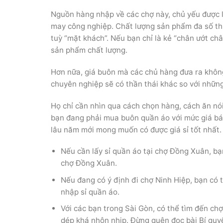
Nguồn hàng nhập về các chợ này, chủ yếu được l
may công nghiệp. Chất lượng sản phẩm đa số th
tuỳ “mặt khách”. Nếu bạn chỉ là kẻ “chân ướt ch
sản phẩm chất lượng.
Hơn nữa, giá buôn mà các chủ hàng đưa ra không
chuyên nghiệp sẽ có thần thái khác so với nhữn
Họ chỉ cần nhìn qua cách chọn hàng, cách ăn nói
bạn đang phải mua buôn quần áo với mức giá bán
lâu năm mới mong muốn có được giá sỉ tốt nhất.
Nếu cần lấy sỉ quần áo tại chợ Đồng Xuân, b
chợ Đồng Xuân.
Nếu đang có ý định đi chợ Ninh Hiệp, bạn có 
nhập sỉ quần áo.
Với các bạn trong Sài Gòn, có thể tìm đến chợ
dép khá nhộn nhịp. Đừng quên đọc bài Bí quyế