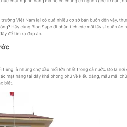
hực chất nguồn hàng mà họ có chúng có nguồn gốc từ đâu, nó
ị trường Việt Nam lại có quá nhiều cơ sở bán buôn đến vậy, thự
ông? Hãy cùng Blog Sapo đi phân tích các mối lấy sỉ quần áo h
 đây để tìm ra đáp án.
ước
 tiếng là những chợ đầu mối lớn nhất trong cả nước. Đó là nơi
các mặt hàng tại đây khá phong phú về kiểu dáng, mẫu mã, ch
c biệt.