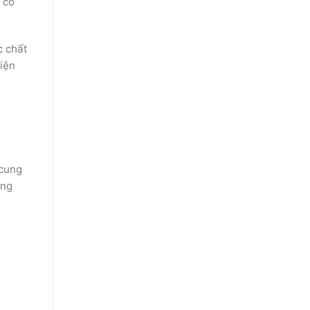
 có
c chất
iện
 cung
ủng