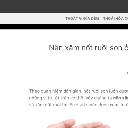
Skip
to
content
THOÁT VỊ ĐĨA ĐỆM
THOÁI HÓA 
Nên xăm nốt ruồi son 
Theo quan niệm dân gian, nốt ruồi son luôn được coi
những vị trí tốt trên cơ thể. Vậy chúng ta
nên xăm
và xăm nốt ruồi tài lộc ở vị trí nào được xem là t