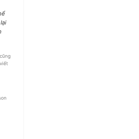
hể
ại
h
 cũng
viết
son