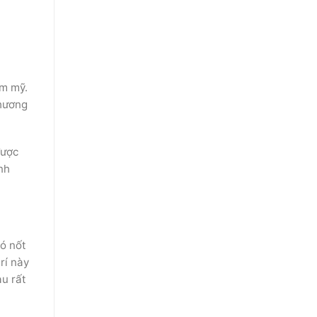
̉m mỹ.
phương
 được
̀nh
có nốt
́ này
u rất