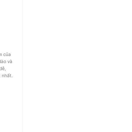
m của
dào và
dễ,
t nhất.