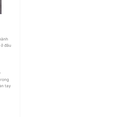
thành
 ở đâu
y
 trong
bàn tay