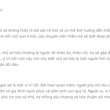
ào
 sẽ không thấy rõ bởi sắc tố môi và có thể ảnh hưởng đến thâ
ăm nốt ruồi son ở môi, các chuyên viên thẩm mỹ sẽ biết được 
́ tốt, chủ sở hữu thường là người rất khéo ăn, khéo nói, họ sẽ gặp
rí nốt ruồi này còn cho biết chủ sở hữu là một người tình ti
vận dồi dào.
ngực sẽ là một vị trí tốt. Bởi theo quan niệm, người phụ nữ nào 
 có gia đình hạnh phúc và sớm sinh con quý tử. Ngoài ra, vị tri
 phù trợ cho cả nhà, vợ chồng yêu thương và hòa thuận với nha