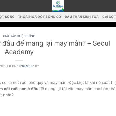
CỘT SỐNG
THOÁI HOÁ ĐỐT SỐNG CỔ
ĐAU THẦN KINH TỌA
GAI CỘ
GIẢI ĐÁP CUỘC SỐNG
ở đâu để mang lại may mắn? – Seoul
Academy
POSTED ON
19/04/2023
BY
 là nốt ruồi phú quý và may mắn. Đặc biệt là khi nó xuất hiệ
 nốt ruồi son ở đâu
để mang lại tài vận may mắn cho bản thâ
ốt nhất?