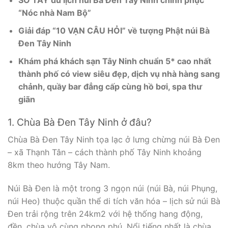
SỔ TAY du lịch núi Bà Đen Tây Ninh chinh phục
“Nóc nhà Nam Bộ”
Giải đáp “10 VẠN CÂU HỎI” về tượng Phật núi Bà
Đen Tây Ninh
Khám phá khách sạn Tây Ninh chuẩn 5* cao nhất
thành phố có view siêu đẹp, dịch vụ nhà hàng sang
chảnh, quầy bar đẳng cấp cùng hồ bơi, spa thư
giãn
1. Chùa Bà Đen Tây Ninh ở đâu?
Chùa Bà Đen Tây Ninh tọa lạc ở lưng chừng núi Bà Đen
– xã Thạnh Tân – cách thành phố Tây Ninh khoảng
8km theo hướng Tây Nam.
Núi Bà Đen là một trong 3 ngọn núi (núi Bà, núi Phụng,
núi Heo) thuộc quần thể di tích văn hóa – lịch sử núi Bà
Đen trải rộng trên 24km2 với hệ thống hang động,
đền, chùa vô cùng phong phú. Nổi tiếng nhất là chùa