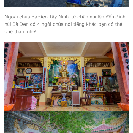
Ngoài chùa Bà Đen Tây Ninh, từ chân núi lên đến đỉnh
núi Bà Đen có 4 ngôi chùa nổi tiếng khác bạn có thể
ghé thăm nhé!