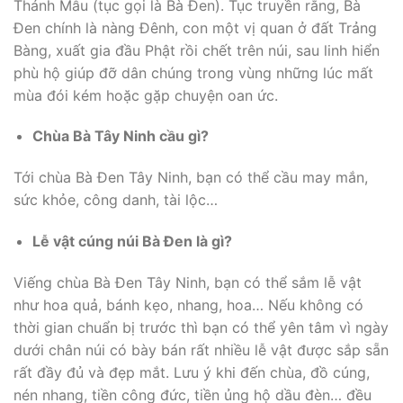
Thánh Mẫu (tục gọi là Bà Đen). Tục truyền rằng, Bà
Đen chính là nàng Đênh, con một vị quan ở đất Trảng
Bàng, xuất gia đầu Phật rồi chết trên núi, sau linh hiển
phù hộ giúp đỡ dân chúng trong vùng những lúc mất
mùa đói kém hoặc gặp chuyện oan ức.
Chùa Bà Tây Ninh cầu gì?
Tới chùa Bà Đen Tây Ninh, bạn có thể cầu may mắn,
sức khỏe, công danh, tài lộc…
Lễ vật cúng núi Bà Đen là gì?
Viếng chùa Bà Đen Tây Ninh, bạn có thể sắm lễ vật
như hoa quả, bánh kẹo, nhang, hoa… Nếu không có
thời gian chuẩn bị trước thì bạn có thể yên tâm vì ngày
dưới chân núi có bày bán rất nhiều lễ vật được sắp sẵn
rất đầy đủ và đẹp mắt. Lưu ý khi đến chùa, đồ cúng,
nén nhang, tiền công đức, tiền ủng hộ dầu đèn… đều