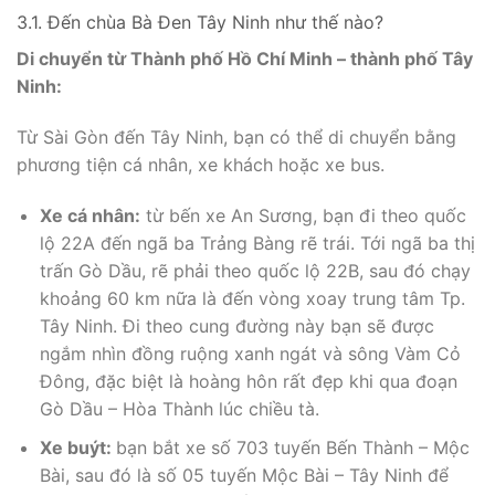
3.1. Đến chùa Bà Đen Tây Ninh như thế nào?
Di chuyển từ Thành phố Hồ Chí Minh – thành phố Tây
Ninh:
Từ Sài Gòn đến Tây Ninh, bạn có thể di chuyển bằng
phương tiện cá nhân, xe khách hoặc xe bus.
Xe cá nhân:
từ bến xe An Sương, bạn đi theo quốc
lộ 22A đến ngã ba Trảng Bàng rẽ trái. Tới ngã ba thị
trấn Gò Dầu, rẽ phải theo quốc lộ 22B, sau đó chạy
khoảng 60 km nữa là đến vòng xoay trung tâm Tp.
Tây Ninh. Đi theo cung đường này bạn sẽ được
ngắm nhìn đồng ruộng xanh ngát và sông Vàm Cỏ
Đông, đặc biệt là hoàng hôn rất đẹp khi qua đoạn
Gò Dầu – Hòa Thành lúc chiều tà.
Xe buýt:
bạn bắt xe số 703 tuyến Bến Thành – Mộc
Bài, sau đó là số 05 tuyến Mộc Bài – Tây Ninh để