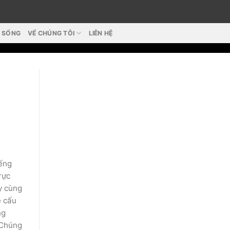
T SỐNG
VỂ CHÚNG TÔI
LIÊN HỆ
iếng
rực
y cùng
ề cấu
ng
 Chúng