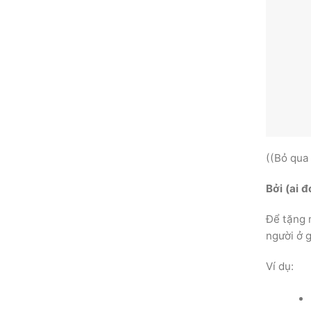
((Bỏ qua
Bởi (ai đ
Để tặng 
người ở g
Ví dụ: