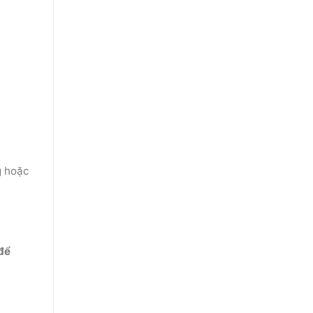
g hoặc
để