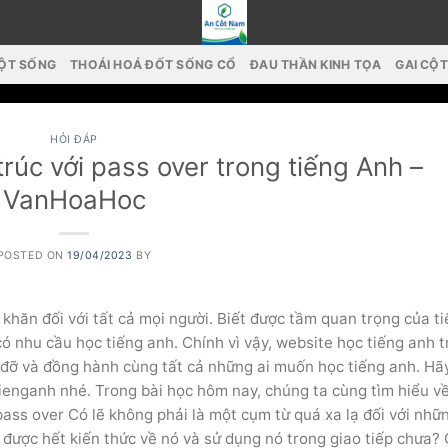
CỘT SỐNG
THOÁI HOÁ ĐỐT SỐNG CỔ
ĐAU THẦN KINH TỌA
GAI CỘ
HỎI ĐÁP
trúc với pass over trong tiếng Anh –
VanHoaHoc
POSTED ON
19/04/2023
BY
khăn đối với tất cả mọi người. Biết được tầm quan trọng của t
ó nhu cầu học tiếng anh. Chính vì vậy, website học tiếng anh t
 đỡ và đồng hành cùng tất cả những ai muốn học tiếng anh. Hã
ytienganh nhé. Trong bài học hôm nay, chúng ta cùng tìm hiểu v
pass over Có lẽ không phải là một cụm từ quá xa lạ đối với nhữ
ược hết kiến ​​thức về nó và sử dụng nó trong giao tiếp chưa?