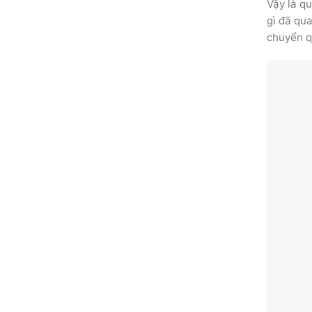
Vậy là q
gì đã qu
chuyển q