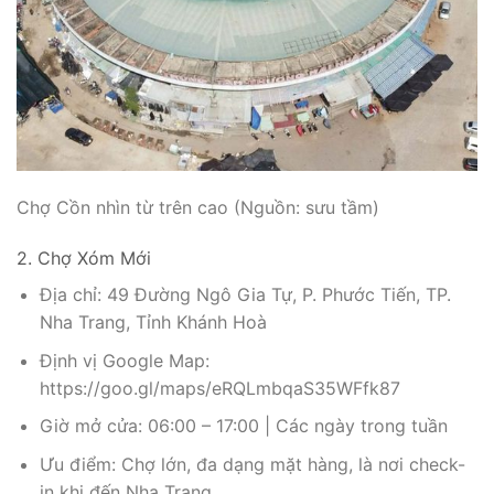
Chợ Cồn nhìn từ trên cao (Nguồn: sưu tầm)
2. Chợ Xóm Mới
Địa chỉ: 49 Đường Ngô Gia Tự, P. Phước Tiến, TP.
Nha Trang, Tỉnh Khánh Hoà
Định vị Google Map:
https://goo.gl/maps/eRQLmbqaS35WFfk87
Giờ mở cửa: 06:00 – 17:00 | Các ngày trong tuần
Ưu điểm: Chợ lớn, đa dạng mặt hàng, là nơi check-
in khi đến Nha Trang