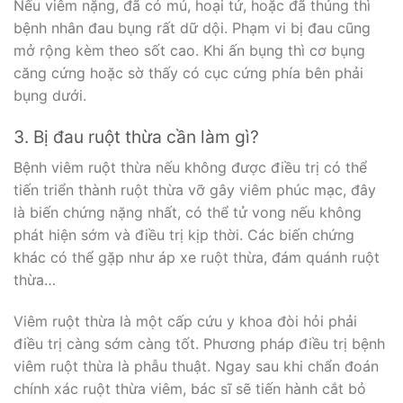
Nếu viêm nặng, đã có mủ, hoại tử, hoặc đã thủng thì
bệnh nhân đau bụng rất dữ dội. Phạm vi bị đau cũng
mở rộng kèm theo sốt cao. Khi ấn bụng thì cơ bụng
căng cứng hoặc sờ thấy có cục cứng phía bên phải
bụng dưới.
3. Bị đau ruột thừa cần làm gì?
Bệnh viêm ruột thừa nếu không được điều trị có thể
tiến triển thành ruột thừa vỡ gây viêm phúc mạc, đây
là biến chứng nặng nhất, có thể tử vong nếu không
phát hiện sớm và điều trị kịp thời. Các biến chứng
khác có thể gặp như áp xe ruột thừa, đám quánh ruột
thừa…
Viêm ruột thừa là một cấp cứu y khoa đòi hỏi phải
điều trị càng sớm càng tốt. Phương pháp điều trị bệnh
viêm ruột thừa là phẫu thuật. Ngay sau khi chẩn đoán
chính xác ruột thừa viêm, bác sĩ sẽ tiến hành cắt bỏ