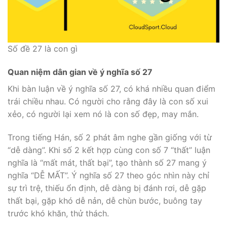
Số đề 27 là con gì
Quan niệm dân gian về ý nghĩa số 27
Khi bàn luận về ý nghĩa số 27, có khá nhiều quan điểm
trái chiều nhau. Có người cho rằng đây là con số xui
xẻo, có người lại xem nó là con số đẹp, may mắn.
Trong tiếng Hán, số 2 phát âm nghe gần giống với từ
“dễ dàng”. Khi số 2 kết hợp cùng con số 7 “thất” luận
nghĩa là “mất mát, thất bại”, tạo thành số 27 mang ý
nghĩa “DỄ MẤT”. Ý nghĩa số 27 theo góc nhìn này chỉ
sự trì trệ, thiếu ổn định, dễ dàng bị đánh rơi, dễ gặp
thất bại, gặp khó dễ nản, dễ chùn bước, buông tay
trước khó khăn, thử thách.