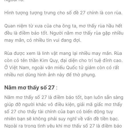
Hình tượng tượng trưng cho số đề 27 chính là con rùa.
Quan niệm từ xưa của cha ông ta, mơ thấy rùa hầu hết
đều là điềm báo tốt. Người nằm mơ thấy rùa gặp nhiều
may mắn, có nhiều tin vui đang đợi.
Rùa được xem là linh vật mang lại nhiều may mắn. Rùa
còn có tên thần Kim Quy, đại diện cho trí tuệ đỉnh cao.
Ở Việt Nam, ngoài văn miếu Quốc tử giám còn có rất
nhiều nơi dùng hình ảnh này để thờ phụng.
Nằm mơ thấy số 27
:
Nằm mơ thấy số 27 là điềm báo tốt, bạn luôn sẵn sàng
giúp đỡ người khác vô điều kiện, giải mã giấc mơ thấy
số 27 cho thấy tài chính của bạn có biến động tuy
nhiên bạn sẽ không phải suy nghĩ về vấn đề tiền bạc.
Ngoài ra trong tình yêu khi mơ thấy số 27 là điềm báo