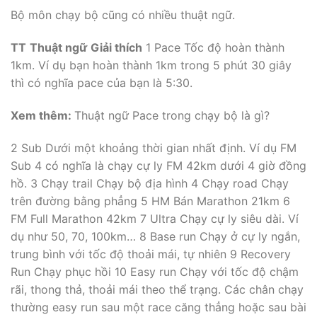
Bộ môn chạy bộ cũng có nhiều thuật ngữ.
TT
Thuật ngữ
Giải thích
1 Pace Tốc độ hoàn thành
1km. Ví dụ bạn hoàn thành 1km trong 5 phút 30 giây
thì có nghĩa pace của bạn là 5:30.
Xem thêm:
Thuật ngữ Pace trong chạy bộ là gì?
2 Sub Dưới một khoảng thời gian nhất định. Ví dụ FM
Sub 4 có nghĩa là chạy cự ly FM 42km dưới 4 giờ đồng
hồ. 3 Chạy trail Chạy bộ địa hình 4 Chạy road Chạy
trên đường bằng phẳng 5 HM Bán Marathon 21km 6
FM Full Marathon 42km 7 Ultra Chạy cự ly siêu dài. Ví
dụ như 50, 70, 100km… 8 Base run Chạy ở cự ly ngắn,
trung bình với tốc độ thoải mái, tự nhiên 9 Recovery
Run Chạy phục hồi 10 Easy run Chạy với tốc độ chậm
rãi, thong thả, thoải mái theo thể trạng. Các chân chạy
thường easy run sau một race căng thẳng hoặc sau bài