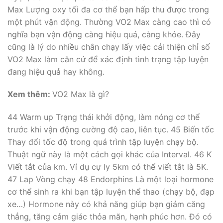
Max Lượng oxy tối đa cơ thể bạn hấp thu được trong
một phút vận động. Thường VO2 Max càng cao thì có
nghĩa bạn vận động càng hiệu quả, càng khỏe. Đây
cũng là lý do nhiều chân chạy lấy việc cải thiện chỉ số
VO2 Max làm căn cứ để xác định tình trạng tập luyện
đang hiệu quả hay không.
Xem thêm:
VO2 Max là gì?
44 Warm up Trạng thái khởi động, làm nóng cơ thể
trước khi vận động cường độ cao, liên tục. 45 Biến tốc
Thay đổi tốc độ trong quá trình tập luyện chạy bộ.
Thuật ngữ này là một cách gọi khác của Interval. 46 K
Viết tắt của km. Ví dụ cự ly 5km có thể viết tắt là 5K.
47 Lap Vòng chạy 48 Endorphins Là một loại hormone
cơ thể sinh ra khi bạn tập luyện thể thao (chạy bộ, đạp
xe…) Hormone này có khả năng giúp bạn giảm căng
thẳng, tăng cảm giác thỏa mãn, hạnh phúc hơn. Đó có