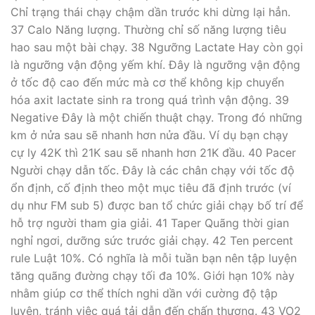
Chỉ trạng thái chạy chậm dần trước khi dừng lại hẳn.
37 Calo Năng lượng. Thường chỉ số năng lượng tiêu
hao sau một bài chạy. 38 Ngưỡng Lactate Hay còn gọi
là ngưỡng vận động yếm khí. Đây là ngưỡng vận động
ở tốc độ cao đến mức mà cơ thể không kịp chuyển
hóa axit lactate sinh ra trong quá trình vận động. 39
Negative Đây là một chiến thuật chạy. Trong đó những
km ở nửa sau sẽ nhanh hơn nửa đầu. Ví dụ bạn chạy
cự ly 42K thì 21K sau sẽ nhanh hơn 21K đầu. 40 Pacer
Người chạy dẫn tốc. Đây là các chân chạy với tốc độ
ổn định, cố định theo một mục tiêu đã định trước (ví
dụ như FM sub 5) được ban tổ chức giải chạy bố trí để
hỗ trợ người tham gia giải. 41 Taper Quãng thời gian
nghỉ ngơi, dưỡng sức trước giải chạy. 42 Ten percent
rule Luật 10%. Có nghĩa là mỗi tuần bạn nên tập luyện
tăng quãng đường chạy tối đa 10%. Giới hạn 10% này
nhằm giúp cơ thể thích nghi dần với cường độ tập
luyện, tránh việc quá tải dẫn đến chấn thương. 43 VO2