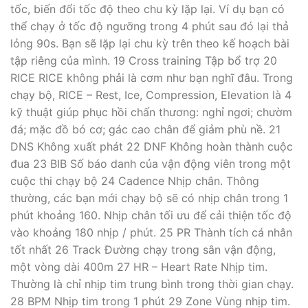
tốc, biến đổi tốc độ theo chu kỳ lặp lại. Ví dụ bạn có
thể chạy ở tốc độ ngưỡng trong 4 phút sau đó lại thả
lỏng 90s. Bạn sẽ lặp lại chu kỳ trên theo kế hoạch bài
tập riêng của mình. 19 Cross training Tập bổ trợ 20
RICE RICE không phải là cơm như bạn nghĩ đâu. Trong
chạy bộ, RICE – Rest, Ice, Compression, Elevation là 4
kỹ thuật giúp phục hồi chấn thương: nghỉ ngơi; chườm
đá; mặc đồ bó cơ; gác cao chân để giảm phù nề. 21
DNS Không xuất phát 22 DNF Không hoàn thành cuộc
đua 23 BIB Số báo danh của vận động viên trong một
cuộc thi chạy bộ 24 Cadence Nhịp chân. Thông
thường, các bạn mới chạy bộ sẽ có nhịp chân trong 1
phút khoảng 160. Nhịp chân tối ưu để cải thiện tốc độ
vào khoảng 180 nhịp / phút. 25 PR Thành tích cá nhân
tốt nhất 26 Track Đường chạy trong sân vận động,
một vòng dài 400m 27 HR – Heart Rate Nhịp tim.
Thường là chỉ nhịp tim trung bình trong thời gian chạy.
28 BPM Nhịp tim trong 1 phút 29 Zone Vùng nhịp tim.