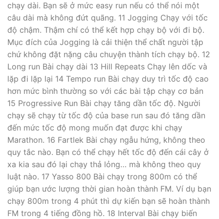
chạy dài. Bạn sẽ ở mức easy run nếu có thể nói một
câu dài mà không đứt quãng. 11 Jogging Chạy với tốc
độ chậm. Thậm chí có thể kết hợp chạy bộ với đi bộ.
Mục đích của Jogging là cải thiện thể chất người tập
chứ không đặt nặng câu chuyện thành tích chạy bộ. 12
Long run Bài chạy dài 13 Hill Repeats Chạy lên dốc và
lặp đi lặp lại 14 Tempo run Bài chạy duy trì tốc độ cao
hơn mức bình thường so với các bài tập chạy cơ bản
15 Progressive Run Bài chạy tăng dần tốc độ. Người
chạy sẽ chạy từ tốc độ của base run sau đó tăng dần
đến mức tốc độ mong muốn đạt được khi chạy
Marathon. 16 Fartlek Bài chạy ngẫu hứng, không theo
quy tắc nào. Bạn có thể chạy hết tốc độ đến cái cây ở
xa kia sau đó lại chạy thả lỏng… mà không theo quy
luật nào. 17 Yasso 800 Bài chạy trong 800m có thể
giúp bạn ước lượng thời gian hoàn thành FM. Ví dụ bạn
chạy 800m trong 4 phút thì dự kiến bạn sẽ hoàn thành
FM trong 4 tiếng đồng hồ. 18 Interval Bài chạy biến