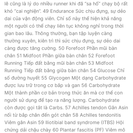
lẽ cũng là lý do nhiều runner khi đã “sa hố” chạy bộ rất
khó “cai nghiện”. 49 Endurance Sức chịu đựng, sự dẻo
dai của vận động viên. Chỉ số này thể hiện khả năng
một người có thể chạy liên tục không nghỉ trong thời
gian bao lâu. Thông thường, bạn tập luyện càng
thường xuyên, kiên trì thì sức chịu đựng, sự dẻo dai
càng được tăng cường. 50 Forefoot Phần mũi bàn
chân 51 Midfoot Phần giữa bàn chân 52 Forefoot
Running Tiếp đất bằng mũi bàn chân 53 Midfoot
Running Tiếp đất bằng giữa bàn chân 54 Glucose Chỉ
số đường huyết 55 Glycogen Một dạng Carbohydrate
được lưu trữ trong cơ bắp và gan 56 Carbohydrate
Một thành phần cơ bản trong thức ăn mà cơ thể con
người sử dụng để tạo ra năng lượng. Carbohydrate
còn được gọi tắt là Carbs. 57 Achilles tendon Gân Asin
nối từ bắp chân đến gót chân 58 Achilles tendonitis
Viêm gân Asin 59 Iliotibial band syndrome (ITBS) Hội
chứng dải chậu chày 60 Plantar fascitis (PF) Viêm mô