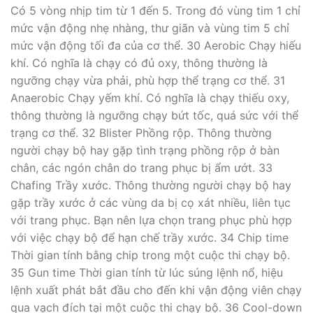
Có 5 vòng nhịp tim từ 1 đến 5. Trong đó vùng tim 1 chỉ
mức vận động nhẹ nhàng, thư giãn và vùng tim 5 chỉ
mức vận động tối đa của cơ thể. 30 Aerobic Chạy hiếu
khí. Có nghĩa là chạy có đủ oxy, thông thường là
ngưỡng chạy vừa phải, phù hợp thể trạng cơ thể. 31
Anaerobic Chạy yếm khí. Có nghĩa là chạy thiếu oxy,
thông thường là ngưỡng chạy bứt tốc, quá sức với thể
trạng cơ thể. 32 Blister Phồng rộp. Thông thường
người chạy bộ hay gặp tình trạng phồng rộp ở bàn
chân, các ngón chân do trang phục bị ẩm ướt. 33
Chafing Trầy xước. Thông thường người chạy bộ hay
gặp trầy xước ở các vùng da bị cọ xát nhiều, liên tục
với trang phục. Bạn nên lựa chọn trang phục phù hợp
với việc chạy bộ để hạn chế trầy xước. 34 Chip time
Thời gian tính bằng chip trong một cuộc thi chạy bộ.
35 Gun time Thời gian tính từ lúc súng lệnh nổ, hiệu
lệnh xuất phát bắt đầu cho đến khi vận động viên chạy
qua vạch đích tại một cuộc thi chạy bộ. 36 Cool-down