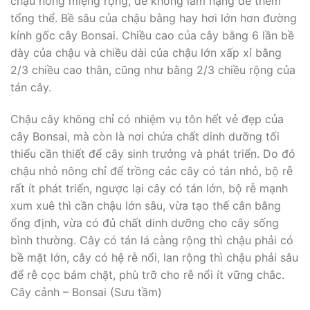
chậu nông miệng rộng, để không làm nặng đè thêm
tổng thể. Bề sâu của chậu bằng hay hơi lớn hơn đường
kính gốc cây Bonsai. Chiều cao của cây bằng 6 lần bề
dày của chậu và chiều dài của chậu lớn xấp xỉ bằng
2/3 chiều cao thân, cũng như bằng 2/3 chiều rộng của
tán cây.
Chậu cây không chỉ có nhiệm vụ tôn hết vẻ đẹp của
cây Bonsai, mà còn là nơi chứa chất dinh dưỡng tối
thiểu cần thiết để cây sinh trưởng và phát triển. Do đó
chậu nhỏ nông chỉ để trồng các cây có tán nhỏ, bộ rễ
rất ít phát triển, ngược lại cây có tán lớn, bộ rễ mạnh
xum xuê thì cần chậu lớn sâu, vừa tạo thế cân bằng
ổng định, vừa có đủ chất dinh dưỡng cho cây sống
bình thường. Cây có tán lá càng rộng thì chậu phải có
bề mặt lớn, cây có hệ rễ nổi, lan rộng thì chậu phải sâu
để rễ cọc bám chặt, phù trỡ cho rễ nổi ít vững chắc.
Cây cảnh – Bonsai (Sưu tầm)