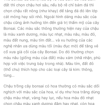
đất thì chọn chậu hơi sâu, nếu bộ rễ chỉ bám đá thì
chọn chậu rất nông (như khay) để tảng đá đó lên lớp
cát mỏng hay sỏi nhỏ. Ngoài hình dáng màu sắc của
chậu cũng ảnh hưởng lớn đến giá trị thẩm mỹ của cây
Bonsai. Các màu sắc thông thường hiện nay của chậu
là màu xanh dương, màu lục nhạt, màu nâu, màu đỏ,
màu đất nung, màu tím đất… và xu hướng của các
nghệ nhân ưa dùng màu tối (màu đục mờ) để tăng vẻ
cổ xưa già cỗi của cây Bonsai. Do đó thường chọn
màu nâu (giống màu của đất) màu xám (nhã nhặn, phù
hợp với việc trưng bày trong nhà). Màu tím, đất đỏ
(thổ chu) thích hợp cho các loại cây lá kim: thông,
tùng…
Chậu trồng cây bonsai có hoa thường có màu sắc dối
nghịch với màu sắc của hoa, ví dụ như hoa trắng dùng
chậu màu nhạt, vàng hay lục, nếu hoa màu đỏ nhạt
chọn chậu màu xanh dương đậm hay nhạt, còn hoa