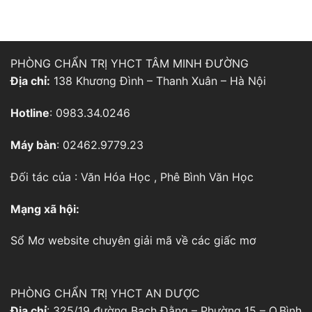
PHÒNG CHẨN TRỊ YHCT TÂM MINH ĐƯỜNG
Địa chỉ:
138 Khương Đình – Thanh Xuân – Hà Nội
Hotline
: 0983.34.0246
Máy bàn
: 02462.9779.23
Đối tác của :
Văn Hóa Học
,
Phê Bình Văn Học
Mạng xã hội:
Sổ Mơ
website chuyên giải mã về các giấc mơ
PHÒNG CHẨN TRỊ YHCT AN DƯỢC
Địa chỉ
: 325/19 đường Bạch Đằng – Phường 15 – Q.Bình