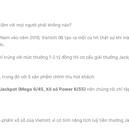
 lẫm với mọi người phải không nào?
t Nam vào năm 2016, Vietlott đã tạo ra một cú hit thật sự khi m
ớc.
hỉ trúng với mức thưởng 1-2 tỷ đồng thì cơ cấu giải thưởng Jac
 trong đó với 5 sản phẩm chính thu hút khách:
Jackpot (Mega 6/45, Xổ số Power 6/55)
nên chúng tôi chỉ tậ
 phẩm xổ số của Vietlott vì có tính năng tích luỹ tiền thưởng J