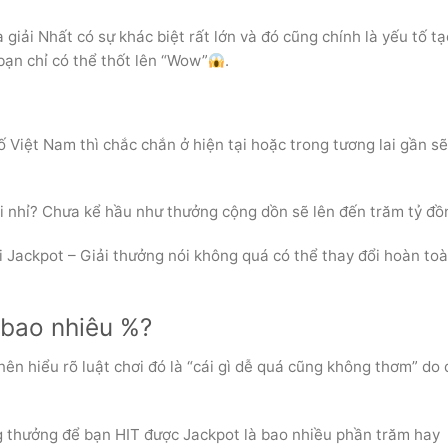
giải Nhất có sự khác biệt rất lớn và đó cũng chính là yếu tố tạ
bạn chỉ có thể thốt lên “Wow”
.
ố Việt Nam thì chắc chắn ở hiện tại hoặc trong tương lai gần sẽ
ồi nhỉ? Chưa kể hầu như thưởng cộng dồn sẽ lên đến trăm tỷ đồ
ơi Jackpot – Giải thưởng nói không quá có thể thay đổi hoàn to
 bao nhiêu %?
ên hiểu rõ luật chơi đó là “cái gì dễ quá cũng không thơm” do 
ng thưởng để bạn HIT được Jackpot là bao nhiều phần trăm hay