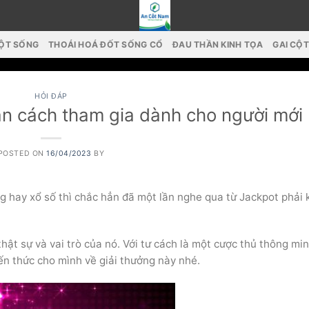
CỘT SỐNG
THOÁI HOÁ ĐỐT SỐNG CỔ
ĐAU THẦN KINH TỌA
GAI CỘ
HỎI ĐÁP
ẫn cách tham gia dành cho người mới
POSTED ON
16/04/2023
BY
ng hay xổ số thì chắc hẳn đã một lần nghe qua từ Jackpot phải
hật sự và vai trò của nó. Với tư cách là một cược thủ thông mi
iến thức cho mình về giải thưởng này nhé.