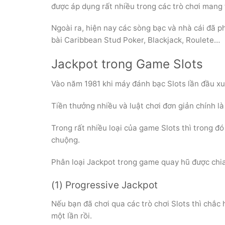
được áp dụng rất nhiều trong các trò chơi mang 
Ngoài ra, hiện nay các sòng bạc và nhà cái đã p
bài Caribbean Stud Poker, Blackjack, Roulete…
Jackpot trong Game Slots
Vào năm 1981 khi máy đánh bạc Slots lần đầu xuấ
Tiền thưởng nhiều và luật chơi đơn giản chính là
Trong rất nhiều loại của game Slots thì trong đó
chuộng.
Phân loại Jackpot trong game quay hũ được chi
(1) Progressive Jackpot
Nếu bạn đã chơi qua các trò chơi Slots thì chắc 
một lần rồi.