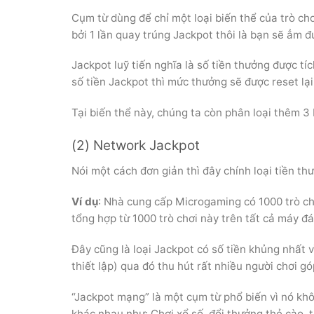
Cụm từ dùng để chỉ một loại biến thể của trò chơ
bởi 1 lần quay trúng Jackpot thôi là bạn sẽ ẳm 
Jackpot luỹ tiến nghĩa là số tiền thưởng được tí
số tiền Jackpot thì mức thưởng sẽ được reset lại
Tại biến thể này, chúng ta còn phân loại thêm 3
(2) Network Jackpot
Nói một cách đơn giản thì đây chính loại tiền t
Ví dụ
: Nhà cung cấp Microgaming có 1000 trò ch
tổng hợp từ 1000 trò chơi này trên tất cả máy đ
Đây cũng là loại Jackpot có số tiền khủng nhất v
thiết lập) qua đó thu hút rất nhiều người chơi gó
“Jackpot mạng” là một cụm từ phổ biến vì nó kh
khác nhau như: Chơi xổ số, đổi thưởng thẻ cào, 