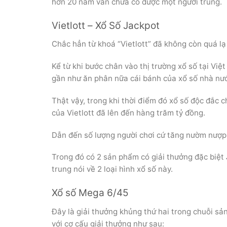
hơn 20 năm vẫn chưa có được một người trúng.
Vietlott – Xổ Số Jackpot
Chắc hẳn từ khoá “Vietlott” đã không còn quá lạ
Kể từ khi bước chân vào thị trường xổ số tại Việ
gần như ăn phân nữa cái bánh của xổ số nhà nư
Thật vậy, trong khi thời điểm đó xổ số độc đắc c
của Vietlott đã lên đến hàng trăm tỷ đồng.
Dẫn đến số lượng người chơi cứ tăng nườm nượp,
Trong đó có 2 sản phẩm có giải thưởng đặc biệt
trung nói về 2 loại hình xổ số này.
Xổ số Mega 6/45
Đây là giải thưởng khủng thứ hai trong chuỗi sản
với cơ cấu giải thưởng như sau: