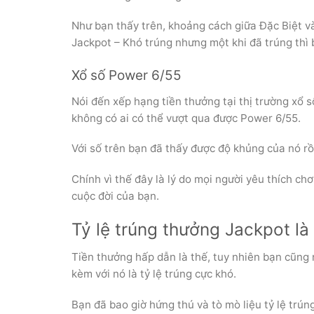
Như bạn thấy trên, khoảng cách giữa Đặc Biệt và 
Jackpot – Khó trúng nhưng một khi đã trúng thì 
Xổ số Power 6/55
Nói đến xếp hạng tiền thưởng tại thị trường xổ s
không có ai có thể vượt qua được Power 6/55.
Với số trên bạn đã thấy được độ khủng của nó r
Chính vì thế đây là lý do mọi người yêu thích ch
cuộc đời của bạn.
Tỷ lệ trúng thưởng Jackpot là
Tiền thưởng hấp dẫn là thế, tuy nhiên bạn cũng n
kèm với nó là tỷ lệ trúng cực khó.
Bạn đã bao giờ hứng thú và tò mò liệu tỷ lệ trú