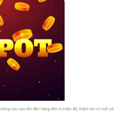
 thưởng cực cao lên đến hàng đơn vị triệu đô, thậm chí có một 