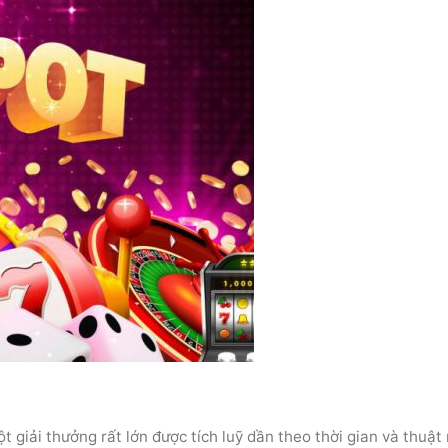
t giải thưởng rất lớn được tích luỹ dần theo thời gian và thuật