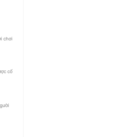
i chơi
ược cố
người